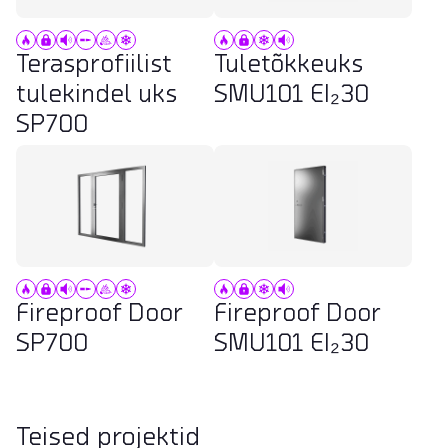
Terasprofiilist
Tuletõkkeuks
tulekindel uks
SMU101 EI₂30
SP700
Fireproof Door
Fireproof Door
SP700
SMU101 EI₂30
Teised projektid