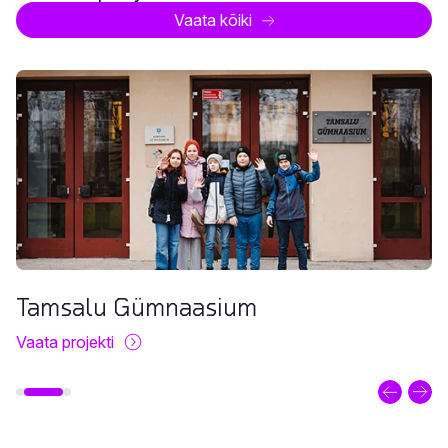
Vaata kõiki
Valgamaa Kutseõppekeskus
Vaata projekti