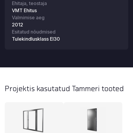
Ehitaja, teostaja
VMT Ehitus
Valmimise aeg
2012
Esitatud nõudmised
Tulekindlusklass EI30
Projektis kasutatud Tammeri tooted